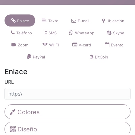
Enlace
Texto
E-mail
Ubicación
Teléfono
SMS
WhatsApp
Skype
Zoom
WI-FI
V-card
Evento
PayPal
BitCoin
Enlace
URL
Colores
Diseño